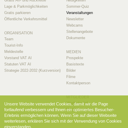
Gratis An- und Rückreise
Neuigkeiten
Lage & Parkmöglichkeiten
Sommer-Quiz
Gratis parkieren
Veranstaltungen
Öffentliche Verkehrsmittel
Newsletter
Webcams
Stellenangebote
ORGANISATION
Dokumente
Team
Tourist-Info
Meldestelle
MEDIEN
Vorstand VAT AI
Prospekte
Statuten VAT AI
Basistexte
Strategie 2022-2032 (Kurzversion)
Bilder
Filme
Kontaktperson
MITGLIEDER
Mitglieder-Info
Unsere Website verwendet Cookies, damit wir die Page
Mitglieder-Login
fortlaufend verbessern und Ihnen ein optimiertes Besucher-
Erlebnis ermöglichen können. Wenn Sie auf dieser Webseite
weiterlesen, erklären Sie sich mit der Verwendung von Cookies
einverstanden.