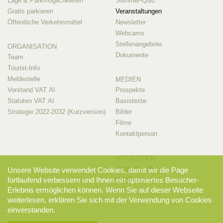
Lage & Parkmöglichkeiten
Sommer-Quiz
Gratis parkieren
Veranstaltungen
Öffentliche Verkehrsmittel
Newsletter
Webcams
Stellenangebote
ORGANISATION
Dokumente
Team
Tourist-Info
Meldestelle
MEDIEN
Vorstand VAT AI
Prospekte
Statuten VAT AI
Basistexte
Strategie 2022-2032 (Kurzversion)
Bilder
Filme
Kontaktperson
MITGLIEDER
Mitglieder-Info
Unsere Website verwendet Cookies, damit wir die Page
Mitglieder-Login
fortlaufend verbessern und Ihnen ein optimiertes Besucher-
Erlebnis ermöglichen können. Wenn Sie auf dieser Webseite
weiterlesen, erklären Sie sich mit der Verwendung von Cookies
einverstanden.