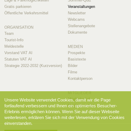
Lage & Parkmöglichkeiten
Sommer-Quiz
Gratis parkieren
Veranstaltungen
Öffentliche Verkehrsmittel
Newsletter
Webcams
Stellenangebote
ORGANISATION
Dokumente
Team
Tourist-Info
Meldestelle
MEDIEN
Vorstand VAT AI
Prospekte
Statuten VAT AI
Basistexte
Strategie 2022-2032 (Kurzversion)
Bilder
Filme
Kontaktperson
MITGLIEDER
Mitglieder-Info
Unsere Website verwendet Cookies, damit wir die Page
Mitglieder-Login
fortlaufend verbessern und Ihnen ein optimiertes Besucher-
Erlebnis ermöglichen können. Wenn Sie auf dieser Webseite
weiterlesen, erklären Sie sich mit der Verwendung von Cookies
einverstanden.