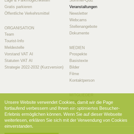
Lage & Parkmöglichkeiten
Sommer-Quiz
Gratis parkieren
Veranstaltungen
Öffentliche Verkehrsmittel
Newsletter
Webcams
Stellenangebote
ORGANISATION
Dokumente
Team
Tourist-Info
Meldestelle
MEDIEN
Vorstand VAT AI
Prospekte
Statuten VAT AI
Basistexte
Strategie 2022-2032 (Kurzversion)
Bilder
Filme
Kontaktperson
MITGLIEDER
Mitglieder-Info
Unsere Website verwendet Cookies, damit wir die Page
Mitglieder-Login
fortlaufend verbessern und Ihnen ein optimiertes Besucher-
Erlebnis ermöglichen können. Wenn Sie auf dieser Webseite
weiterlesen, erklären Sie sich mit der Verwendung von Cookies
einverstanden.