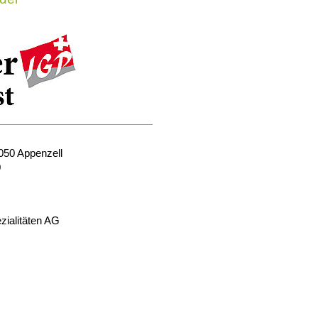
050
Appenzell
0
zialitäten AG