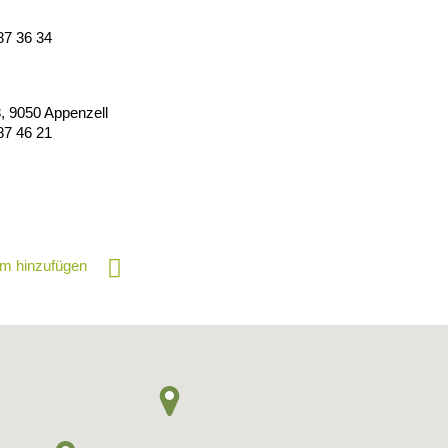
87 36 34
3
,
9050
Appenzell
87 46 21
m hinzufügen