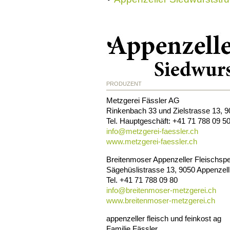
PRODUZENT
Metzgerei Fässler AG
Rinkenbach 33 und Zielstrasse 13
,
9
Tel.
Hauptgeschäft: +41 71 788 09 5
info@
metzgerei-faessler.ch
www.metzgerei-faessler.ch
Breitenmoser Appenzeller Fleischspe
Sägehüslistrasse 13
,
9050
Appenzell
Tel.
+41 71 788 09 80
info@
breitenmoser-metzgerei.ch
www.breitenmoser-metzgerei.ch
appenzeller fleisch und feinkost ag
Familie Fässler