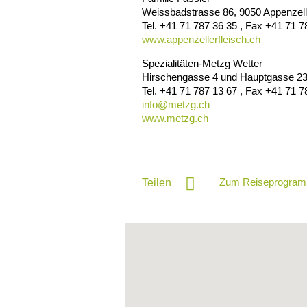
Weissbadstrasse 86
,
9050
Appenzell
Tel.
+41 71 787 36 35
, Fax
+41 71 7
www.appenzellerfleisch.ch
Spezialitäten-Metzg Wetter
Hirschengasse 4 und Hauptgasse 2
Tel.
+41 71 787 13 67
, Fax
+41 71 7
info@
metzg.ch
www.metzg.ch
Zum Reiseprogram
Teilen