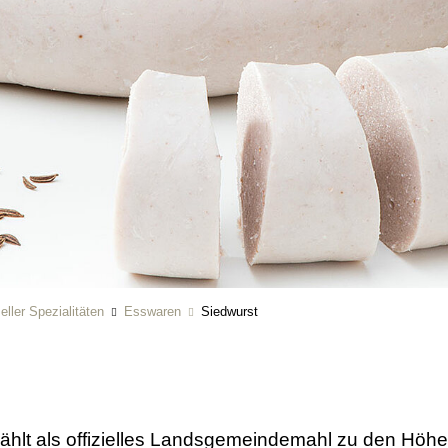
ller Spezialitäten
Esswaren
Siedwurst
ählt als offizielles Landsgemeindemahl zu den Höhep