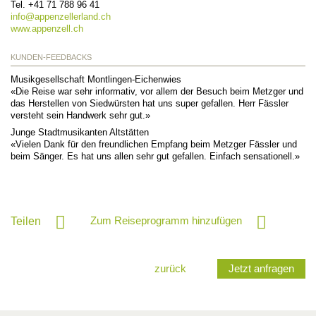
Tel.
+41 71 788 96 41
info@
appenzellerland.ch
www.appenzell.ch
KUNDEN-FEEDBACKS
Musikgesellschaft Montlingen-Eichenwies
«Die Reise war sehr informativ, vor allem der Besuch beim Metzger und
das Herstellen von Siedwürsten hat uns super gefallen. Herr Fässler
versteht sein Handwerk sehr gut.»
Junge Stadtmusikanten Altstätten
«Vielen Dank für den freundlichen Empfang beim Metzger Fässler und
beim Sänger. Es hat uns allen sehr gut gefallen. Einfach sensationell.»
Zum Reiseprogramm hinzufügen
Teilen
zurück
Jetzt anfragen