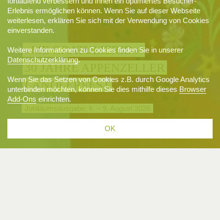
fortlaufend verbessern und Ihnen ein optimiertes Besucher-
Erlebnis ermöglichen können. Wenn Sie auf dieser Webseite
weiterlesen, erklären Sie sich mit der Verwendung von Cookies
einverstanden.
«ME GRATULIERID»!
Weitere Informationen zu Cookies finden Sie in unserer
Datenschutzerklärung
.
30 JAHRE APPENZELLER
Wenn Sie das Setzen von Cookies z.B. durch Google Analytics
LÄNDLERFEST
unterbinden möchten, können Sie dies mithilfe dieses
Browser
Add-Ons
einrichten.
Jubiläumsausgabe: 6. – 9. August 2026
OK
VERANSTALTUNGEN IN DER REGION APPENZELL-ALPSTEIN
06.08.2026 · 09.30 UHR
GONTENBAD
Öffentliche Führung durch die Goba AG