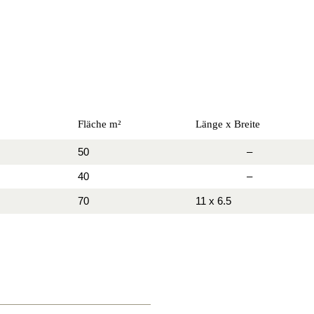
Fläche m²
Länge x Breite
50
–
40
–
70
11 x 6.5