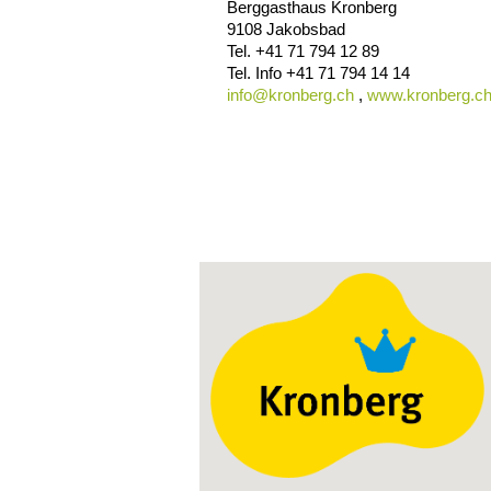
Berggasthaus Kronberg
9108
Jakobsbad
Tel.
+41 71 794 12 89
Tel. Info
+41 71 794 14 14
info@
kronberg.ch
,
www.kronberg.c