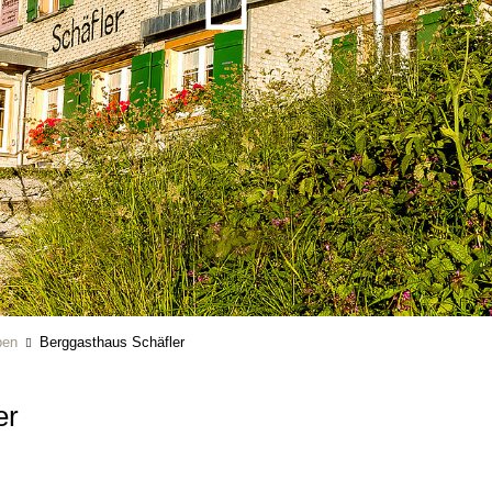
ben
Berggasthaus Schäfler
er