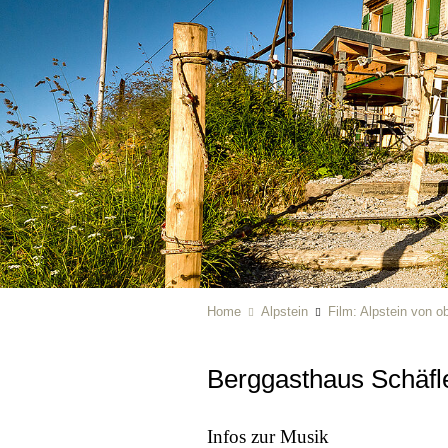
Home
Alpstein
Film: Alpstein von o
Berggasthaus Schäfl
Infos zur Musik