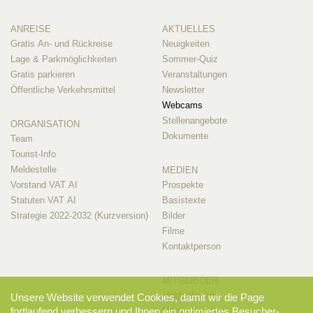
ANREISE
AKTUELLES
Gratis An- und Rückreise
Neuigkeiten
Lage & Parkmöglichkeiten
Sommer-Quiz
Gratis parkieren
Veranstaltungen
Öffentliche Verkehrsmittel
Newsletter
Webcams
Stellenangebote
ORGANISATION
Dokumente
Team
Tourist-Info
Meldestelle
MEDIEN
Vorstand VAT AI
Prospekte
Statuten VAT AI
Basistexte
Strategie 2022-2032 (Kurzversion)
Bilder
Filme
Kontaktperson
MITGLIEDER
Mitglieder-Info
Unsere Website verwendet Cookies, damit wir die Page
Mitglieder-Login
fortlaufend verbessern und Ihnen ein optimiertes Besucher-