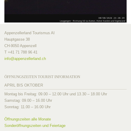
Appenzellerland Tourismus AI
Hauptgasse 38
CH-9050 Appenzell
T +41 71 788 96 41
info@
appenzellerland.ch
ÖFFNUNGSZEITEN TOURIST INFORMATION
APRIL BIS OKTOBER
Montag bis Freitag: 09.00 – 12.00 Uhr und 13.30 – 18.00 Uhr
Samstag: 09.00 – 16.00 Uhr
Sonntag: 11.00 – 16.00 Uhr
Öffnungszeiten alle Monate
Sonderöffnungszeiten und Feiertage