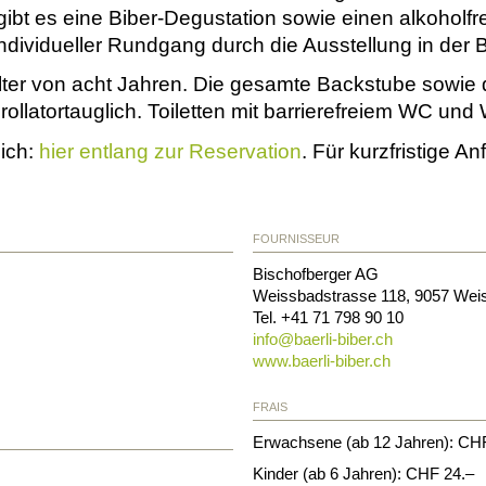
 gibt es eine Biber-Degustation sowie einen alkoholfr
ndividueller Rundgang durch die Ausstellung in der B
ter von acht Jahren. Die gesamte Backstube sowie di
rollatortauglich. Toiletten mit barrierefreiem WC und 
lich:
hier entlang zur Reservation
. Für kurzfristige A
FOURNISSEUR
Bischofberger AG
Weissbadstrasse 118
,
9057
Wei
Tel. +41 71 798 90 10
info@
baerli-biber.ch
www.baerli-biber.ch
FRAIS
Erwachsene (ab 12 Jahren): CH
Kinder (ab 6 Jahren): CHF 24.–