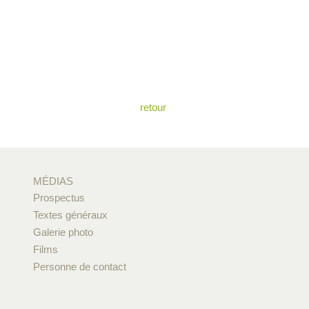
retour
MÉDIAS
Prospectus
Textes généraux
Galerie photo
Films
Personne de contact