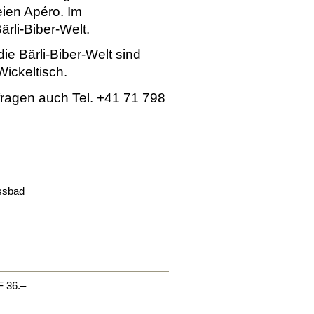
eien Apéro. Im
ärli-Biber-Welt.
e Bärli-Biber-Welt sind
Wickeltisch.
nfragen auch Tel. +41 71 798
ssbad
F 36.–