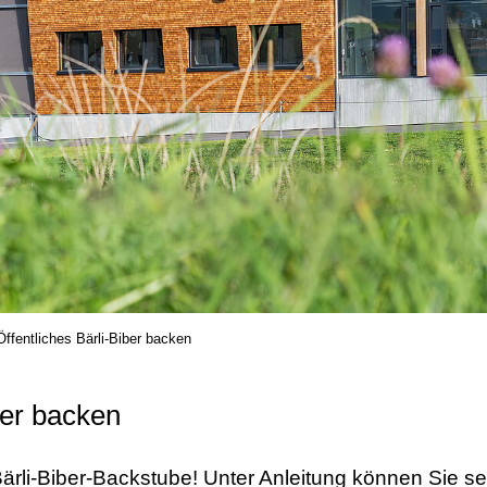
Öffentliches Bärli-Biber backen
ber backen
Bärli-Biber-Backstube! Unter Anleitung können Sie se