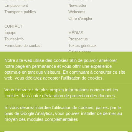
Emplacement
Newsletter
Transports publics
Webcams
Offre d'emploi
CONTACT
Équipe
MÉDIAS
Tourist-Info
Prospectus
Formulaire de contact
Textes généraux
Galerie photo
Films
Notre site web utilise des cookies afin de pouvoir améliorer
Personne de contact
notre page en permanence et vous offrir une expérience
optimale en tant que visiteurs. En continuant à consulter ce site
web, vous déclarez accepter l’utilisation de cookies.
Vous trouverez de plus amples informations concernant les
Inscription newsletter
cookies dans notre
déclaration de protection des données
.
RESTE PROCHE
Si vous désirez interdire l’utilisation de cookies, par ex. par le
biais de Google Analytics, vous pouvez installer ce dernier au
moyen des
modules complémentaires