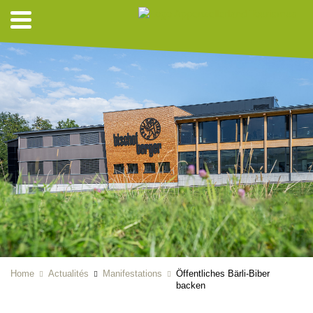
Home
Actualités
Manifestations
Öffentliches Bärli-Biber
backen