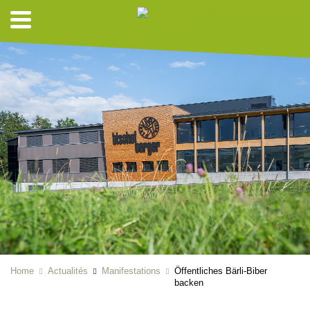
Home
Actualités
Manifestations
Öffentliches Bärli-Biber
backen