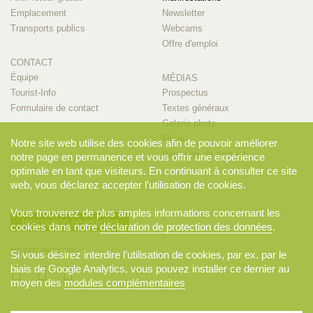
Emplacement
Newsletter
Transports publics
Webcams
Offre d'emploi
CONTACT
Équipe
MÉDIAS
Tourist-Info
Prospectus
Formulaire de contact
Textes généraux
Galerie photo
Films
Notre site web utilise des cookies afin de pouvoir améliorer
Personne de contact
notre page en permanence et vous offrir une expérience
optimale en tant que visiteurs. En continuant à consulter ce site
web, vous déclarez accepter l’utilisation de cookies.
Vous trouverez de plus amples informations concernant les
Inscription newsletter
cookies dans notre
déclaration de protection des données
.
RESTE PROCHE
Si vous désirez interdire l’utilisation de cookies, par ex. par le
biais de Google Analytics, vous pouvez installer ce dernier au
moyen des
modules complémentaires