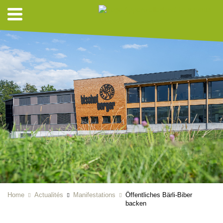
Home
Actualités
Manifestations
Öffentliches Bärli-Biber
backen