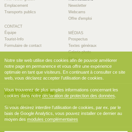
Emplacement
Newsletter
Transports publics
Webcams
Offre d'emploi
CONTACT
Équipe
MÉDIAS
Tourist-Info
Prospectus
Formulaire de contact
Textes généraux
Galerie photo
Films
Notre site web utilise des cookies afin de pouvoir améliorer
Personne de contact
notre page en permanence et vous offrir une expérience
optimale en tant que visiteurs. En continuant à consulter ce site
web, vous déclarez accepter l’utilisation de cookies.
Vous trouverez de plus amples informations concernant les
Inscription newsletter
cookies dans notre
déclaration de protection des données
.
RESTE PROCHE
Si vous désirez interdire l’utilisation de cookies, par ex. par le
biais de Google Analytics, vous pouvez installer ce dernier au
moyen des
modules complémentaires