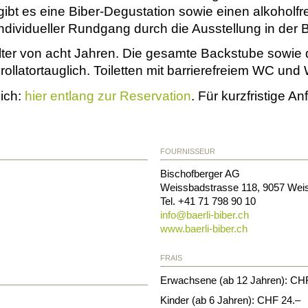
 gibt es eine Biber-Degustation sowie einen alkoholfr
ndividueller Rundgang durch die Ausstellung in der B
ter von acht Jahren. Die gesamte Backstube sowie di
rollatortauglich. Toiletten mit barrierefreiem WC und 
lich:
hier entlang zur Reservation
. Für kurzfristige A
FOURNISSEUR
Bischofberger AG
Weissbadstrasse 118
,
9057
Wei
Tel. +41 71 798 90 10
info@
baerli-biber.ch
www.baerli-biber.ch
FRAIS
Erwachsene (ab 12 Jahren): CH
Kinder (ab 6 Jahren): CHF 24.–