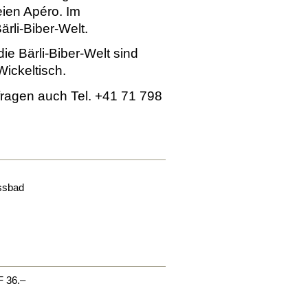
eien Apéro. Im
ärli-Biber-Welt.
e Bärli-Biber-Welt sind
Wickeltisch.
nfragen auch Tel. +41 71 798
ssbad
F 36.–