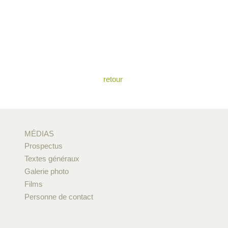
retour
MÉDIAS
Prospectus
Textes généraux
Galerie photo
Films
Personne de contact