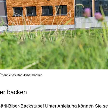
Öffentliches Bärli-Biber backen
ber backen
Bärli-Biber-Backstube! Unter Anleitung können Sie se