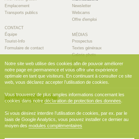
Emplacement
Newsletter
Transports publics
Webcams
Offre d'emploi
CONTACT
Équipe
MÉDIAS
Tourist-Info
Prospectus
Formulaire de contact
Textes généraux
Galerie photo
Films
Notre site web utilise des cookies afin de pouvoir améliorer
Personne de contact
notre page en permanence et vous offrir une expérience
optimale en tant que visiteurs. En continuant à consulter ce site
web, vous déclarez accepter l’utilisation de cookies.
Vous trouverez de plus amples informations concernant les
Inscription newsletter
cookies dans notre
déclaration de protection des données
.
RESTE PROCHE
Si vous désirez interdire l’utilisation de cookies, par ex. par le
biais de Google Analytics, vous pouvez installer ce dernier au
moyen des
modules complémentaires