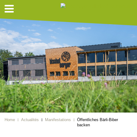
Home
Actualités
Manifestations
Öffentliches Bärli-Biber
backen