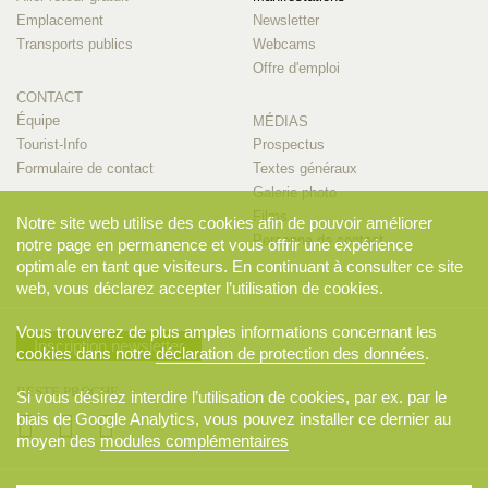
Emplacement
Newsletter
Transports publics
Webcams
Offre d'emploi
CONTACT
Équipe
MÉDIAS
Tourist-Info
Prospectus
Formulaire de contact
Textes généraux
Galerie photo
Films
Notre site web utilise des cookies afin de pouvoir améliorer
Personne de contact
notre page en permanence et vous offrir une expérience
optimale en tant que visiteurs. En continuant à consulter ce site
web, vous déclarez accepter l’utilisation de cookies.
Vous trouverez de plus amples informations concernant les
Inscription newsletter
cookies dans notre
déclaration de protection des données
.
RESTE PROCHE
Si vous désirez interdire l’utilisation de cookies, par ex. par le
biais de Google Analytics, vous pouvez installer ce dernier au
moyen des
modules complémentaires