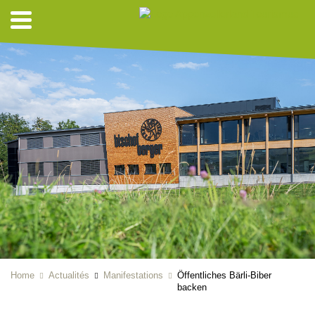
Home
Actualités
Manifestations
Öffentliches Bärli-Biber
backen