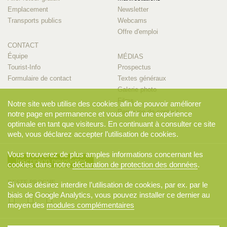
Emplacement
Newsletter
Transports publics
Webcams
Offre d'emploi
CONTACT
Équipe
MÉDIAS
Tourist-Info
Prospectus
Formulaire de contact
Textes généraux
Galerie photo
Films
Notre site web utilise des cookies afin de pouvoir améliorer
Personne de contact
notre page en permanence et vous offrir une expérience
optimale en tant que visiteurs. En continuant à consulter ce site
web, vous déclarez accepter l’utilisation de cookies.
Vous trouverez de plus amples informations concernant les
Inscription newsletter
cookies dans notre
déclaration de protection des données
.
RESTE PROCHE
Si vous désirez interdire l’utilisation de cookies, par ex. par le
biais de Google Analytics, vous pouvez installer ce dernier au
moyen des
modules complémentaires