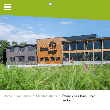
Home
Actualités
Manifestations
Öffentliches Bärli-Biber
backen