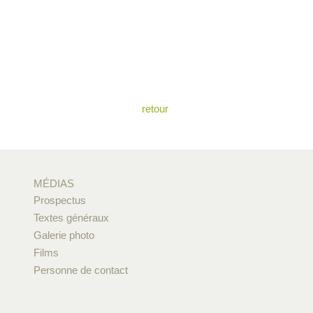
retour
MÉDIAS
Prospectus
Textes généraux
Galerie photo
Films
Personne de contact