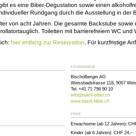
 gibt es eine Biber-Degustation sowie einen alkoholfr
ndividueller Rundgang durch die Ausstellung in der B
ter von acht Jahren. Die gesamte Backstube sowie di
rollatortauglich. Toiletten mit barrierefreiem WC und 
lich:
hier entlang zur Reservation
. Für kurzfristige A
FOURNISSEUR
Bischofberger AG
Weissbadstrasse 118
,
9057
Wei
Tel. +41 71 798 90 10
info@
baerli-biber.ch
www.baerli-biber.ch
FRAIS
Erwachsene (ab 12 Jahren): CH
Kinder (ab 6 Jahren): CHF 24.–