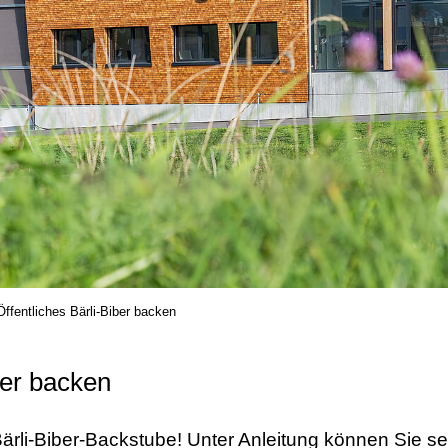
Öffentliches Bärli-Biber backen
ber backen
Bärli-Biber-Backstube! Unter Anleitung können Sie se