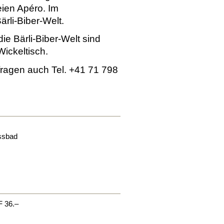
eien Apéro. Im
ärli-Biber-Welt.
e Bärli-Biber-Welt sind
Wickeltisch.
nfragen auch Tel. +41 71 798
ssbad
F 36.–