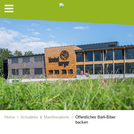
Home
Actualités
Manifestations
Öffentliches Bärli-Biber
backen