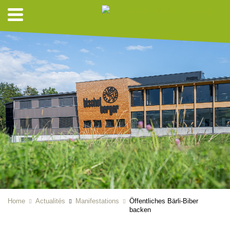
Home
Actualités
Manifestations
Öffentliches Bärli-Biber
backen