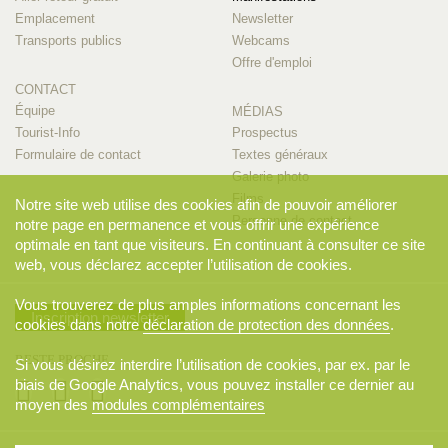
Emplacement
Newsletter
Transports publics
Webcams
Offre d'emploi
CONTACT
Équipe
MÉDIAS
Tourist-Info
Prospectus
Formulaire de contact
Textes généraux
Galerie photo
Films
Notre site web utilise des cookies afin de pouvoir améliorer
Personne de contact
notre page en permanence et vous offrir une expérience
optimale en tant que visiteurs. En continuant à consulter ce site
web, vous déclarez accepter l’utilisation de cookies.
Vous trouverez de plus amples informations concernant les
Inscription newsletter
cookies dans notre
déclaration de protection des données
.
RESTE PROCHE
Si vous désirez interdire l’utilisation de cookies, par ex. par le
biais de Google Analytics, vous pouvez installer ce dernier au
moyen des
modules complémentaires