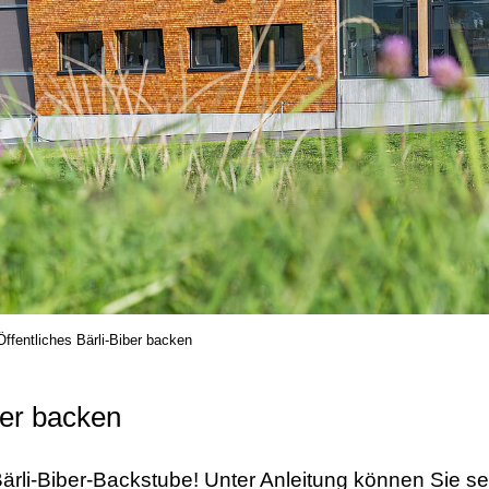
Öffentliches Bärli-Biber backen
ber backen
Bärli-Biber-Backstube! Unter Anleitung können Sie se