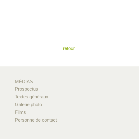
retour
MÉDIAS
Prospectus
Textes généraux
Galerie photo
Films
Personne de contact