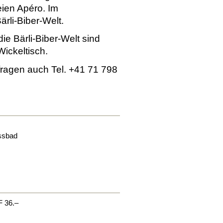
eien Apéro. Im
ärli-Biber-Welt.
e Bärli-Biber-Welt sind
Wickeltisch.
nfragen auch Tel. +41 71 798
ssbad
F 36.–