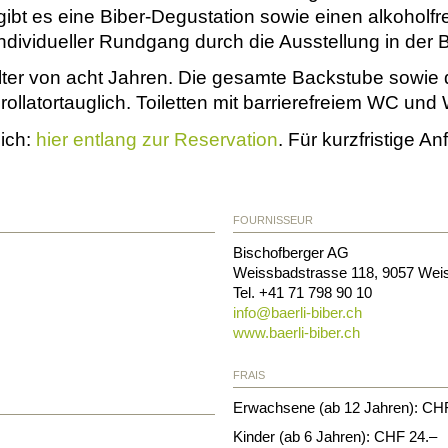
 gibt es eine Biber-Degustation sowie einen alkoholfr
ndividueller Rundgang durch die Ausstellung in der B
ter von acht Jahren. Die gesamte Backstube sowie di
rollatortauglich. Toiletten mit barrierefreiem WC und 
lich:
hier entlang zur Reservation
. Für kurzfristige A
FOURNISSEUR
Bischofberger AG
Weissbadstrasse 118
,
9057
Wei
Tel. +41 71 798 90 10
info@
baerli-biber.ch
www.baerli-biber.ch
FRAIS
Erwachsene (ab 12 Jahren): CH
Kinder (ab 6 Jahren): CHF 24.–