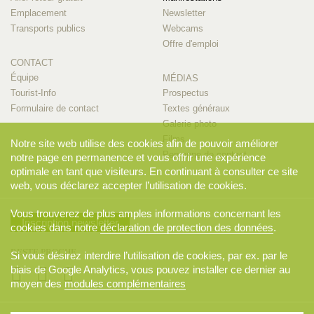
Emplacement
Newsletter
Transports publics
Webcams
Offre d'emploi
CONTACT
Équipe
MÉDIAS
Tourist-Info
Prospectus
Formulaire de contact
Textes généraux
Galerie photo
Films
Notre site web utilise des cookies afin de pouvoir améliorer
Personne de contact
notre page en permanence et vous offrir une expérience
optimale en tant que visiteurs. En continuant à consulter ce site
web, vous déclarez accepter l’utilisation de cookies.
Vous trouverez de plus amples informations concernant les
Inscription newsletter
cookies dans notre
déclaration de protection des données
.
RESTE PROCHE
Si vous désirez interdire l’utilisation de cookies, par ex. par le
biais de Google Analytics, vous pouvez installer ce dernier au
moyen des
modules complémentaires