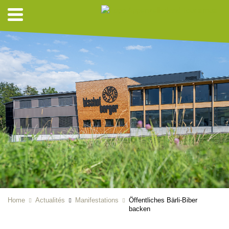
Home
Actualités
Manifestations
Öffentliches Bärli-Biber
backen