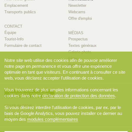
Emplacement
Newsletter
Transports publics
Webcams
Offre d'emploi
CONTACT
Équipe
MÉDIAS
Tourist-Info
Prospectus
Formulaire de contact
Textes généraux
Galerie photo
Films
Notre site web utilise des cookies afin de pouvoir améliorer
Personne de contact
notre page en permanence et vous offrir une expérience
optimale en tant que visiteurs. En continuant à consulter ce site
web, vous déclarez accepter l’utilisation de cookies.
Vous trouverez de plus amples informations concernant les
Inscription newsletter
cookies dans notre
déclaration de protection des données
.
RESTE PROCHE
Si vous désirez interdire l’utilisation de cookies, par ex. par le
biais de Google Analytics, vous pouvez installer ce dernier au
moyen des
modules complémentaires