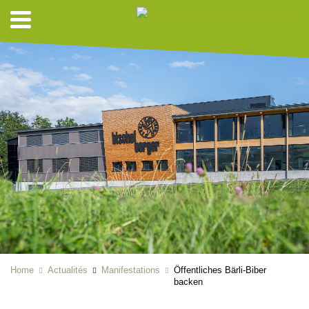
Home
Actualités
Manifestations
Öffentliches Bärli-Biber
backen