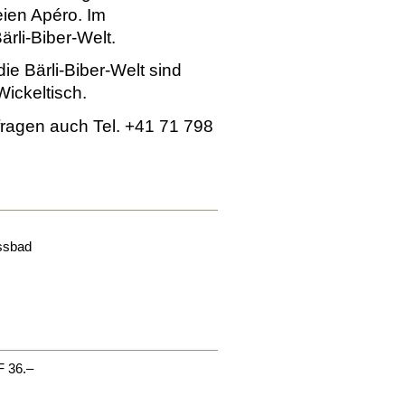
eien Apéro. Im
ärli-Biber-Welt.
e Bärli-Biber-Welt sind
Wickeltisch.
nfragen auch Tel. +41 71 798
ssbad
F 36.–