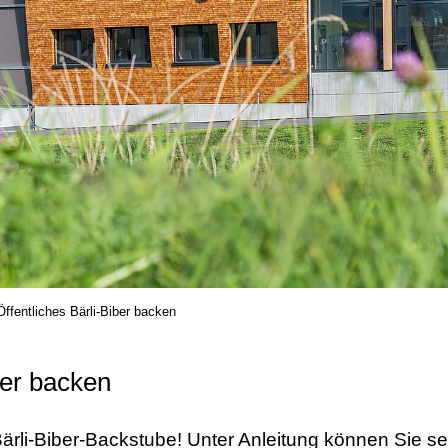
Öffentliches Bärli-Biber backen
ber backen
Bärli-Biber-Backstube! Unter Anleitung können Sie se