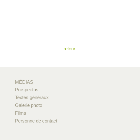
retour
MÉDIAS
Prospectus
Textes généraux
Galerie photo
Films
Personne de contact