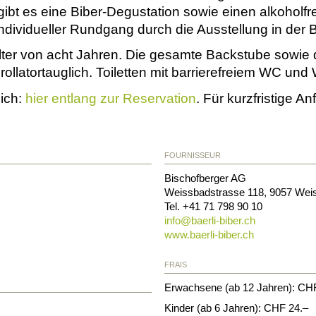
 gibt es eine Biber-Degustation sowie einen alkoholfr
ndividueller Rundgang durch die Ausstellung in der B
ter von acht Jahren. Die gesamte Backstube sowie di
rollatortauglich. Toiletten mit barrierefreiem WC und 
lich:
hier entlang zur Reservation
. Für kurzfristige A
FOURNISSEUR
Bischofberger AG
Weissbadstrasse 118
,
9057
Wei
Tel. +41 71 798 90 10
info@
baerli-biber.ch
www.baerli-biber.ch
FRAIS
Erwachsene (ab 12 Jahren): CH
Kinder (ab 6 Jahren): CHF 24.–