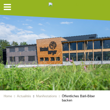
Home
Actualités
Manifestations
Öffentliches Bärli-Biber
backen