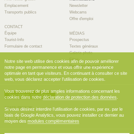
Emplacement
Newsletter
Transports publics
Webcams
Offre d'emploi
CONTACT
Équipe
MÉDIAS
Tourist-Info
Prospectus
Formulaire de contact
Textes généraux
Galerie photo
Films
Notre site web utilise des cookies afin de pouvoir améliorer
Personne de contact
notre page en permanence et vous offrir une expérience
optimale en tant que visiteurs. En continuant à consulter ce site
web, vous déclarez accepter l’utilisation de cookies.
Vous trouverez de plus amples informations concernant les
Inscription newsletter
cookies dans notre
déclaration de protection des données
.
RESTE PROCHE
Si vous désirez interdire l’utilisation de cookies, par ex. par le
biais de Google Analytics, vous pouvez installer ce dernier au
moyen des
modules complémentaires