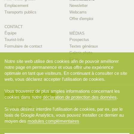
Emplacement
Newsletter
Transports publics
Webcams
Offre d'emploi
CONTACT
Équipe
MÉDIAS
Tourist-Info
Prospectus
Formulaire de contact
Textes généraux
Galerie photo
Films
Notre site web utilise des cookies afin de pouvoir améliorer
Personne de contact
notre page en permanence et vous offrir une expérience
optimale en tant que visiteurs. En continuant à consulter ce site
web, vous déclarez accepter l’utilisation de cookies.
Vous trouverez de plus amples informations concernant les
Inscription newsletter
cookies dans notre
déclaration de protection des données
.
RESTE PROCHE
Si vous désirez interdire l’utilisation de cookies, par ex. par le
biais de Google Analytics, vous pouvez installer ce dernier au
moyen des
modules complémentaires