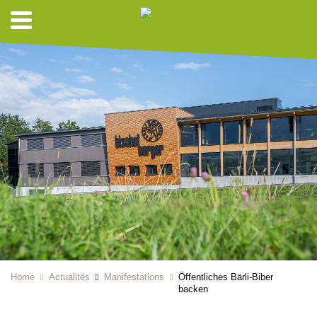
Home
Actualités
Manifestations
Öffentliches Bärli-Biber
backen