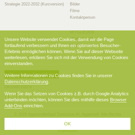
Strategie 2022-2032 (Kurzversion)
Bilder
Filme
Kontaktperson
MITGLIEDER
Mitglieder-Info
Unsere Website verwendet Cookies, damit wir die Page
Mitglieder-Login
fortlaufend verbessern und Ihnen ein optimiertes Besucher-
Erlebnis ermöglichen können. Wenn Sie auf dieser Webseite
weiterlesen, erklären Sie sich mit der Verwendung von Cookies
einverstanden.
Newsletter-Anmeldung
Weitere Informationen zu Cookies finden Sie in unserer
Datenschutzerklärung
.
DRANBLEIBEN
Wenn Sie das Setzen von Cookies z.B. durch Google Analytics
unterbinden möchten, können Sie dies mithilfe dieses
Browser
Add-Ons
einrichten.
© 2026 Appenzellerland Tourismus AI, Appenzell. Alle Rechte
vorbehalten.
OK
AGB
Sitemap
Datenschutzerklärung
Disclaimer
Impressum