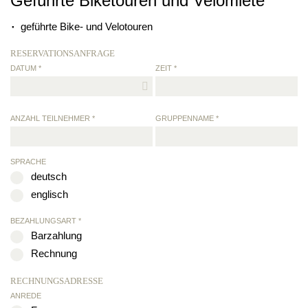
Geführte Biketouren und Velomiete
geführte Bike- und Velotouren
RESERVATIONSANFRAGE
DATUM *
ZEIT *
ANZAHL TEILNEHMER *
GRUPPENNAME *
SPRACHE
deutsch
englisch
BEZAHLUNGSART *
Barzahlung
Rechnung
RECHNUNGSADRESSE
ANREDE