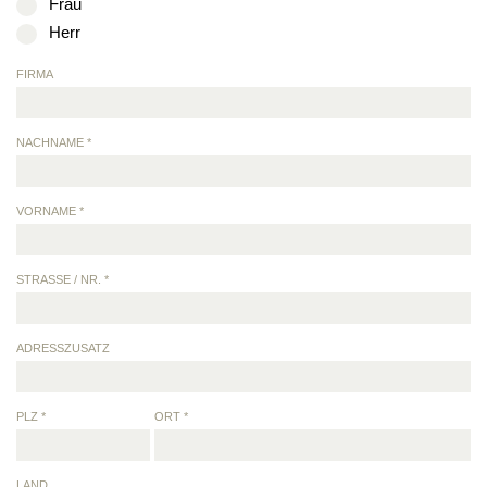
Frau
Herr
FIRMA
NACHNAME *
VORNAME *
STRASSE / NR. *
ADRESSZUSATZ
PLZ *
ORT *
LAND