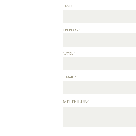
LAND
TELEFON *
NATEL *
E-MAIL *
MITTEILUNG