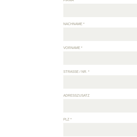
FIRMA
NACHNAME *
VORNAME *
STRASSE / NR. *
ADRESSZUSATZ
PLZ *