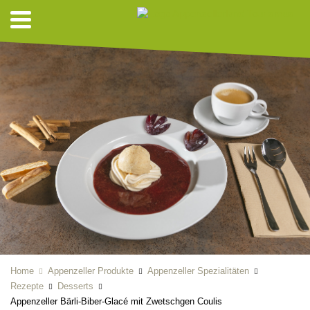
Home
Appenzeller Produkte
Appenzeller Spezialitäten
Rezepte
Desserts
Appenzeller Bärli-Biber-Glacé mit Zwetschgen Coulis