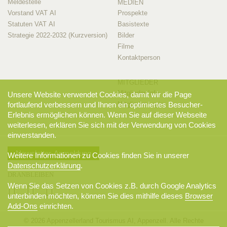
Meldestelle
MEDIEN
Vorstand VAT AI
Prospekte
Statuten VAT AI
Basistexte
Strategie 2022-2032 (Kurzversion)
Bilder
Filme
Kontaktperson
MITGLIEDER
Mitglieder-Info
Unsere Website verwendet Cookies, damit wir die Page
Mitglieder-Login
fortlaufend verbessern und Ihnen ein optimiertes Besucher-
Erlebnis ermöglichen können. Wenn Sie auf dieser Webseite
weiterlesen, erklären Sie sich mit der Verwendung von Cookies
einverstanden.
Newsletter-Anmeldung
Weitere Informationen zu Cookies finden Sie in unserer
Datenschutzerklärung
.
DRANBLEIBEN
Wenn Sie das Setzen von Cookies z.B. durch Google Analytics
unterbinden möchten, können Sie dies mithilfe dieses
Browser
Add-Ons
einrichten.
© 2026 Appenzellerland Tourismus AI, Appenzell. Alle Rechte