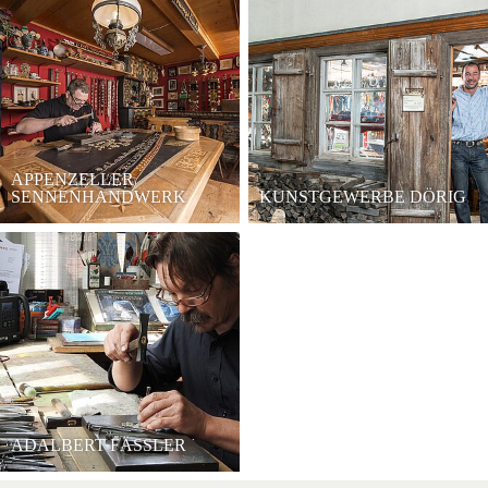
APPENZELLER
SENNENHANDWERK
KUNSTGEWERBE DÖRIG
ADALBERT FÄSSLER