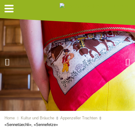
Home
Kultur und Bräuche
Appenzeller Trachten
«Sennetüechli», «Sennefetze»