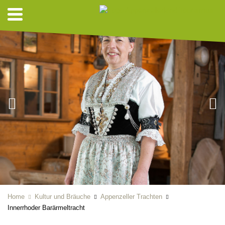
Home
Kultur und Bräuche
Appenzeller Trachten
Innerrhoder Barärmeltracht