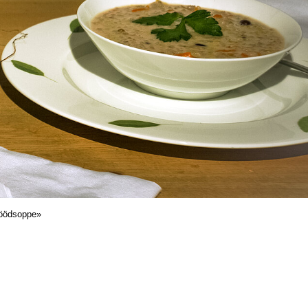
söödsoppe»