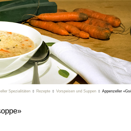
ller Spezialitäten
Rezepte
Vorspeisen und Suppen
Appenzeller «G
soppe»