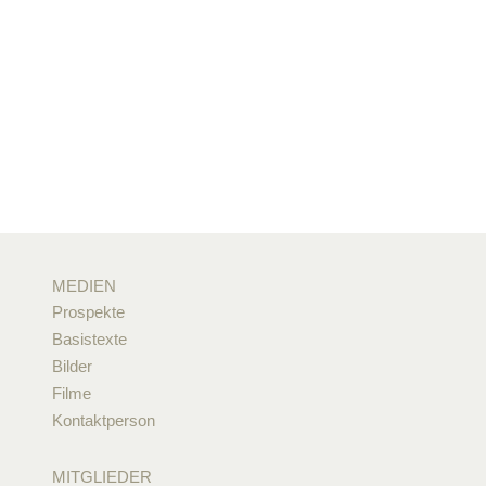
MEDIEN
Prospekte
Basistexte
Bilder
Filme
Kontaktperson
MITGLIEDER