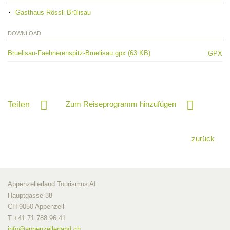
Gasthaus Rössli Brülisau
DOWNLOAD
Bruelisau-Faehnerenspitz-Bruelisau.gpx (63 KB)
GPX
Zum Reiseprogramm hinzufügen
Teilen
zurück
Appenzellerland Tourismus AI
Hauptgasse 38
CH-9050 Appenzell
T +41 71 788 96 41
info@
appenzellerland.ch