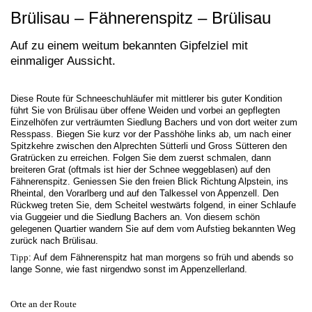
Brülisau – Fähnerenspitz – Brülisau
Auf zu einem weitum bekannten Gipfelziel mit
einmaliger Aussicht.
Diese Route für Schneeschuhläufer mit mittlerer bis guter Kondition
führt Sie von Brülisau über offene Weiden und vorbei an gepflegten
Einzelhöfen zur verträumten Siedlung Bachers und von dort weiter zum
Resspass. Biegen Sie kurz vor der Passhöhe links ab, um nach einer
Spitzkehre zwischen den Alprechten Sütterli und Gross Sütteren den
Gratrücken zu erreichen. Folgen Sie dem zuerst schmalen, dann
breiteren Grat (oftmals ist hier der Schnee weggeblasen) auf den
Fähnerenspitz. Geniessen Sie den freien Blick Richtung Alpstein, ins
Rheintal, den Vorarlberg und auf den Talkessel von Appenzell. Den
Rückweg treten Sie, dem Scheitel westwärts folgend, in einer Schlaufe
via Guggeier und die Siedlung Bachers an. Von diesem schön
gelegenen Quartier wandern Sie auf dem vom Aufstieg bekannten Weg
zurück nach Brülisau.
Tipp
: Auf dem Fähnerenspitz hat man morgens so früh und abends so
lange Sonne, wie fast nirgendwo sonst im Appenzellerland.
Orte an der Route