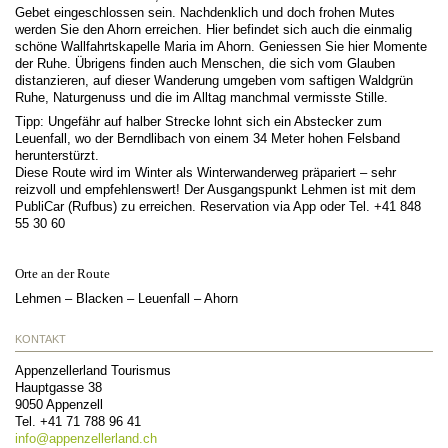
Gebet eingeschlossen sein. Nachdenklich und doch frohen Mutes
werden Sie den Ahorn erreichen. Hier befindet sich auch die einmalig
schöne Wallfahrtskapelle Maria im Ahorn. Geniessen Sie hier Momente
der Ruhe. Übrigens finden auch Menschen, die sich vom Glauben
distanzieren, auf dieser Wanderung umgeben vom saftigen Waldgrün
Ruhe, Naturgenuss und die im Alltag manchmal vermisste Stille.
Tipp: Ungefähr auf halber Strecke lohnt sich ein Abstecker zum
Leuenfall, wo der Berndlibach von einem 34 Meter hohen Felsband
herunterstürzt.
Diese Route wird im Winter als Winterwanderweg präpariert – sehr
reizvoll und empfehlenswert! Der Ausgangspunkt Lehmen ist mit dem
PubliCar (Rufbus) zu erreichen. Reservation via App oder Tel. +41 848
55 30 60
Orte an der Route
Lehmen – Blacken – Leuenfall – Ahorn
KONTAKT
Appenzellerland Tourismus
Hauptgasse 38
9050
Appenzell
Tel.
+41 71 788 96 41
info@
appenzellerland.ch