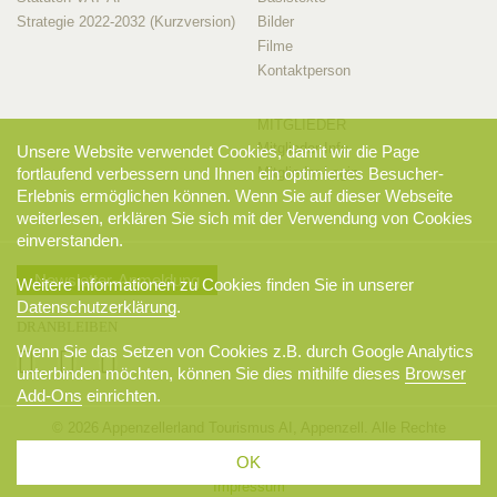
Strategie 2022-2032 (Kurzversion)
Bilder
Filme
Kontaktperson
MITGLIEDER
Mitglieder-Info
Unsere Website verwendet Cookies, damit wir die Page
fortlaufend verbessern und Ihnen ein optimiertes Besucher-
Mitglieder-Login
Erlebnis ermöglichen können. Wenn Sie auf dieser Webseite
weiterlesen, erklären Sie sich mit der Verwendung von Cookies
einverstanden.
Newsletter-Anmeldung
Weitere Informationen zu Cookies finden Sie in unserer
Datenschutzerklärung
.
DRANBLEIBEN
Wenn Sie das Setzen von Cookies z.B. durch Google Analytics
unterbinden möchten, können Sie dies mithilfe dieses
Browser
Add-Ons
einrichten.
© 2026 Appenzellerland Tourismus AI, Appenzell. Alle Rechte
vorbehalten.
OK
AGB
Sitemap
Datenschutzerklärung
Disclaimer
Impressum