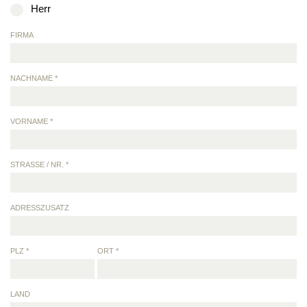
Herr
FIRMA
NACHNAME *
VORNAME *
STRASSE / NR. *
ADRESSZUSATZ
PLZ *
ORT *
LAND