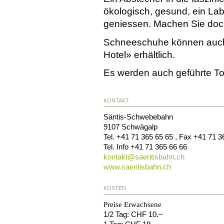
ökologisch, gesund, ein Labs
geniessen. Machen Sie doch
Schneeschuhe können auch 
Hotel» erhältlich.
Es werden auch geführte T
KONTAKT
Säntis-Schwebebahn
9107
Schwägalp
Tel.
+41 71 365 65 65
, Fax
+41 71 3
Tel. Info
+41 71 365 66 66
kontakt@
saentisbahn.ch
www.saentisbahn.ch
KOSTEN
Preise Erwachsene
1/2 Tag: CHF 10.–