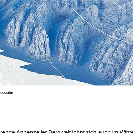
ebebahn
n
ierende Appenzeller Bergwelt lohnt sich auch im Win