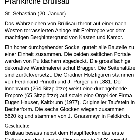
Pfarrkirche Brülisau
St. Sebastian (20. Januar)
Das Wahrzeichen von Brülisau thront auf einer nach
Westen terrassierten Anlage mit Freitreppe vor dem
mächtigen Berghintergrund von Kasten und Kamor.
Ein hoher durchgehender Sockel gürtelt alle Bauteile zu
einer Einheit zusammen. Die beiden seitlichen Portale
werden von Pultdächern abgedeckt. Die grossflächige
dekorative Wandmalerei schuf Bragger. Die Seitenaltäre
sind zurückversetzt. Die Grodner Holzfiguren stammen
von Ferdinand Prinoth und J. Purger um 1881. Der
lnnenraum (264 Sitzplätze) weist eine durchgehende
Empore (65 Sitzplätze) auf sowie eine Orgel der Firma
Eugen Hauser, Kaltbrunn (1977). Origineller Taufstein in
Becherform. Die sechs Glocken wiegen zusammen
5620 kg und stammen von J. Grassmayr in Feldkirch.
Geschichte
Brülisau besass nebst dem Hauptflecken das erste
Gotteshaus des Landes. Dieses wurde 1478 geweiht.