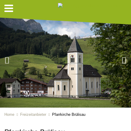
Home
Freizeitanbieter
Pfarrkirche Brülisau