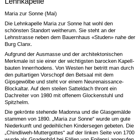
Lehnkapelle
Maria zur Sonne (Mai)
Die Lehnkapelle Maria zur Sonne hat wohl den
schönsten Standort weitherum. Sie steht an der
Lehnstrasse neben dem Bauernhaus «Studen» nahe der
Burg Clanx.
Aufgrund der Ausmasse und der architektonischen
Merkmale ist sie einer der wichtigsten barocken Kapell­
bauten lnnerrhodens. Von Westen her betritt man durch
den pultartigen Vorschopf den Betsaal mit dem
Gipsgewölbe und steht vor einem Neurenaissance-
Blockaltar. Auf dem steilen Satteldach thront ein
Dachreiter von 1980 mit offenem Glockenstuhl und
Spitzhelm.
Die gekrönte stehende Madonna und die Glasgemälde
stammen von 1890. „Maria zur Sonne“ wurde um gute
Niederkunft und gedeihlichen Kindersegen gebeten. Die
„Chindliweh-Muttergottes“ auf der linken Seite von 1700
wurde als Gnadenbild bei Fällen von Epilepsi angerufen.