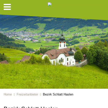
Home
Freizeitanbieter
Bezirk Schlatt Haslen