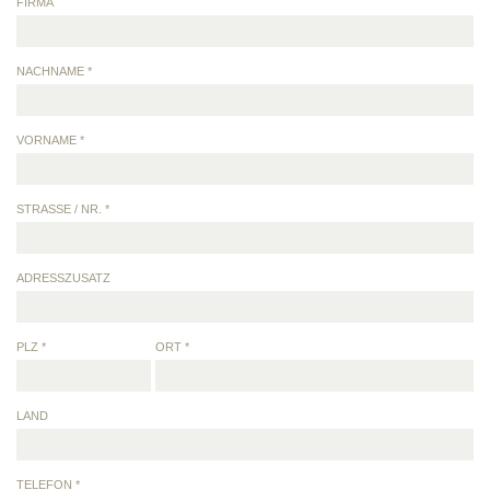
FIRMA
NACHNAME *
VORNAME *
STRASSE / NR. *
ADRESSZUSATZ
PLZ *
ORT *
LAND
TELEFON *