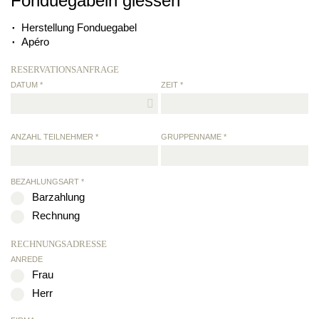
Fonduegabeln giessen
Herstellung Fonduegabel
Apéro
RESERVATIONSANFRAGE
DATUM *
ZEIT *
ANZAHL TEILNEHMER *
GRUPPENNAME *
BEZAHLUNGSART *
Barzahlung
Rechnung
RECHNUNGSADRESSE
ANREDE
Frau
Herr