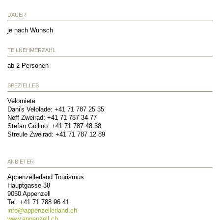
DAUER
je nach Wunsch
TEILNEHMERZAHL
ab 2 Personen
SPEZIELLES
Velomiete
Dani's Velolade: +41 71 787 25 35
Neff Zweirad: +41 71 787 34 77
Stefan Gollino: +41 71 787 48 38
Streule Zweirad: +41 71 787 12 89
ANBIETER
Appenzellerland Tourismus
Hauptgasse 38
9050
Appenzell
Tel.
+41 71 788 96 41
info@
appenzellerland.ch
www.appenzell.ch