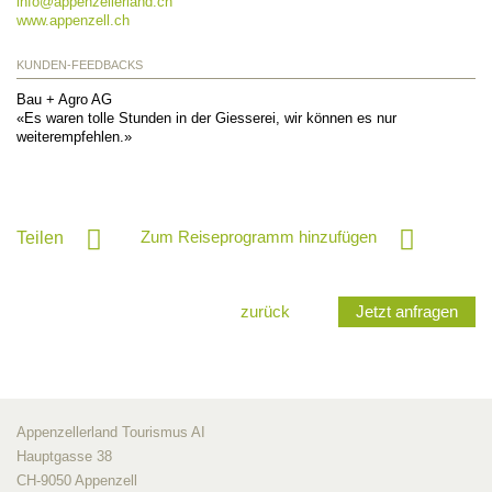
info@
appenzellerland.ch
www.appenzell.ch
KUNDEN-FEEDBACKS
Bau + Agro AG
«Es waren tolle Stunden in der Giesserei, wir können es nur
weiterempfehlen.»
Zum Reiseprogramm hinzufügen
Teilen
zurück
Jetzt anfragen
Appenzellerland Tourismus AI
Hauptgasse 38
CH-9050 Appenzell