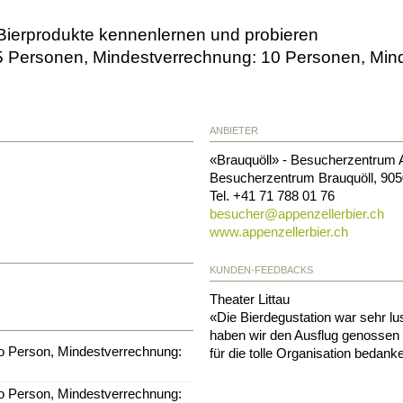
 Bierprodukte kennenlernen und probieren
5 Personen, Mindestverrechnung: 10 Personen, Minde
ANBIETER
«Brauquöll» - Besucherzentrum A
Besucherzentrum Brauquöll
,
905
Tel.
+41 71 788 01 76
besucher@
appenzellerbier.ch
www.appenzellerbier.ch
KUNDEN-FEEDBACKS
Theater Littau
«Die Bierdegustation war sehr lus
haben wir den Ausflug genossen
o Person, Mindestverrechnung:
für die tolle Organisation bedank
o Person, Mindestverrechnung: