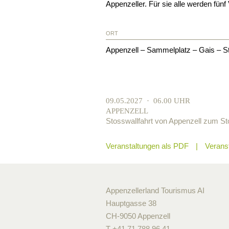
Appenzeller. Für sie alle werden fünf
ORT
Appenzell – Sammelplatz – Gais – S
09.05.2027 · 06.00 UHR
APPENZELL
Stosswallfahrt von Appenzell zum S
Veranstaltungen als PDF
Veranst
Appenzellerland Tourismus AI
Hauptgasse 38
CH-9050 Appenzell
T +41 71 788 96 41