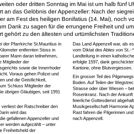
iten oder dritten Sonntag im Mai ist um halb fünf 
rt an das Gelöbnis der Appenzeller: Nach der siegr
er am Fest des heiligen Bonifatius (14. Mai), noch v
 um Dank zu sagen für die errungene Freiheit und um
t gehört zu den ältesten und urtümlichsten Traditio
der Pfarrkirche St.Mauritius in
Das Land Appenzell war, als e
ilometer entfernten Stoss in
vom Diktat des Abtes von St.ꢀGa
barer Mann daran teilnehmen,
Landteilung in einen katholisch
e Mitglieder der
erfolgte 1597, dank geschickte
erichts sowie die Innerrhoder
Kantone, ohne Blutvergiessen.
ﬂicht. Voraus gehen Polizei und
Ein grosser Teil des Pilgerwegs
en und die Geistlichkeit,
Boden. Auf Teilen der Wegstrec
 zum
Schluss Mitglieder der
Strasse oder über Wiesen – bet
e übrigen Gläubigen, seit 1991
Rosenkranz. Nach der Ankunft b
feierliche Gottesdienst abgeha
verliest der Ratschreiber den
Musikgesellschaft Harmonie Ap
 Darin wird das
Rast fahren die Pilgerinnen und
die gefallenen Appenzeller und
nach Appenzell.
er werden aufgezählt – unter
e Freiheitsheld der