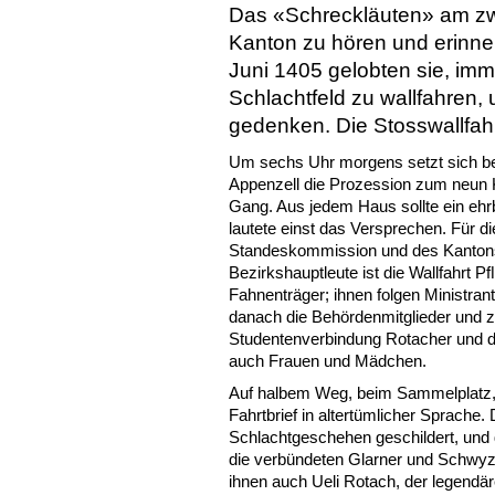
Das «Schreckläuten» am zwe
Kanton zu hören und erinne
Juni 1405 gelobten sie, imm
Schlachtfeld zu wallfahren,
gedenken. Die Stosswallfahr
Um sechs Uhr morgens setzt sich bei 
Appenzell die Prozession zum neun K
Gang. Aus jedem Haus sollte ein ehr
lautete einst das Versprechen. Für di
Standeskommission und des Kantonsg
Bezirkshauptleute ist die Wallfahrt P
Fahnenträger; ihnen folgen Ministrant
danach die Behördenmitglieder und
Studentenverbindung Rotacher und di
auch Frauen und Mädchen.
Auf halbem Weg, beim Sammelplatz, 
Fahrtbrief in altertümlicher Sprache.
Schlachtgeschehen geschildert, und 
die verbündeten Glarner und Schwyz
ihnen auch Ueli Rotach, der legendär