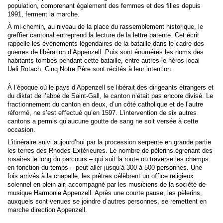
population, comprenant également des femmes et des ﬁlles depuis
1991, ferment la marche.
À mi-chemin, au niveau de la place du rassemblement historique, le
greﬃer cantonal entreprend la lecture de la lettre patente. Cet écrit
rappelle les événements légendaires de la bataille dans le cadre des
guerres de libération d’Appenzell. Puis sont énumérés les noms des
habitants tombés pendant cette bataille, entre autres le héros local
Ueli Rotach. Cinq Notre Père sont récités à leur intention.
À l’époque où le pays d’Appenzell se libérait des dirigeants étrangers et
du diktat de l’abbé de Saint-Gall, le canton n’était pas encore divisé. Le
fractionnement du canton en deux, d’un côté catholique et de l’autre
réformé, ne s’est eﬀectué qu’en 1597. L’intervention de six autres
cantons a permis qu’aucune goutte de sang ne soit versée à cette
occasion.
L’itinéraire suivi aujourd’hui par la procession serpente en grande partie
les terres des Rhodes-Extérieures. Le nombre de pèlerins égrenant des
rosaires le long du parcours – qui suit la route ou traverse les champs
en fonction du temps – peut aller jusqu’à 300 à 500 personnes. Une
fois arrivés à la chapelle, les prêtres célèbrent un oﬃce religieux
solennel en plein air, accompagné par les musiciens de la société de
musique Harmonie Appenzell. Après une courte pause, les pèlerins,
auxquels sont venues se joindre d’autres personnes, se remettent en
marche direction Appenzell.