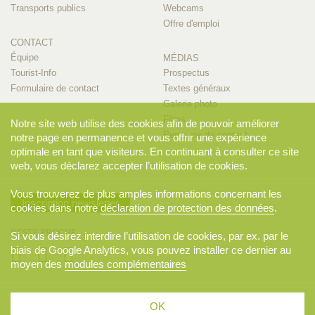
Transports publics
Webcams
Offre d'emploi
CONTACT
Équipe
MÉDIAS
Tourist-Info
Prospectus
Formulaire de contact
Textes généraux
Galerie photo
Films
Notre site web utilise des cookies afin de pouvoir améliorer
Personne de contact
notre page en permanence et vous offrir une expérience
optimale en tant que visiteurs. En continuant à consulter ce site
web, vous déclarez accepter l’utilisation de cookies.
Vous trouverez de plus amples informations concernant les
Inscription newsletter
cookies dans notre
déclaration de protection des données
.
RESTE PROCHE
Si vous désirez interdire l’utilisation de cookies, par ex. par le
biais de Google Analytics, vous pouvez installer ce dernier au
moyen des
modules complémentaires
© 2026 Appenzellerland Tourismus AI, Appenzell. Tous droits réservés..
OK
CGV
Sitemap
Déclaration de protection des données