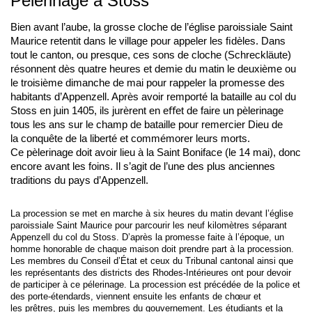
Pèlerinage à Stoss
Bien avant l’aube, la grosse cloche de l’église paroissiale Saint
Maurice retentit dans le village pour appeler les ﬁdèles. Dans
tout le canton, ou presque, ces sons de cloche (Schreckläute)
résonnent dès quatre heures et demie du matin le deuxième ou
le troisième dimanche de mai pour rappeler la promesse des
habitants d’Appenzell. Après avoir remporté la bataille au col du
Stoss en juin 1405, ils jurèrent en eﬀet de faire un pèlerinage
tous les ans sur le champ de bataille pour remercier Dieu de
la conquête de la liberté et commémorer leurs morts.
Ce pèlerinage doit avoir lieu à la Saint Boniface (le 14 mai), donc
encore avant les foins. Il s’agit de l’une des plus anciennes
traditions du pays d’Appenzell.
La procession se met en marche à six heures du matin devant l’église
paroissiale Saint Maurice pour parcourir les neuf kilomètres séparant
Appenzell du col du Stoss. D’après la promesse faite à l’époque, un
homme honorable de chaque maison doit prendre part à la procession.
Les membres du Conseil d’État et ceux du Tribunal cantonal ainsi que
les représentants des districts des Rhodes-Intérieures ont pour devoir
de participer à ce pélerinage. La procession est précédée de la police et
des porte-étendards, viennent ensuite les enfants de chœur et
les prêtres, puis les membres du gouvernement. Les étudiants et la